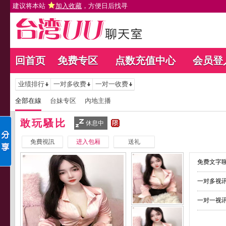
建议将本站
加入收藏
，方便日后找寻
回首页
免费专区
点数充值中心
会员登
业绩排行
一对多收费
一对一收费
全部在線
台妹专区
內地主播
敢玩騷比
休息中
免費視訊
进入包厢
送礼
免费文字聊
一对多视讯
一对一视讯